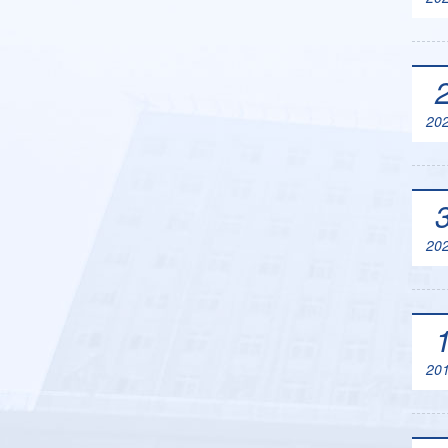
20
20
20