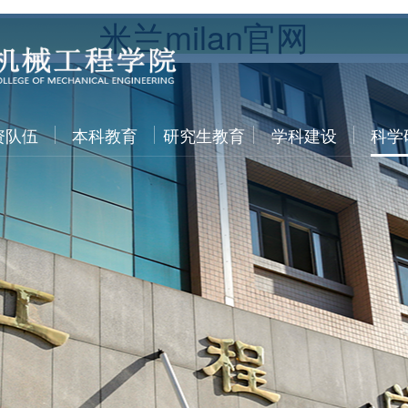
米兰milan官网
资队伍
本科教育
研究生教育
学科建设
科学