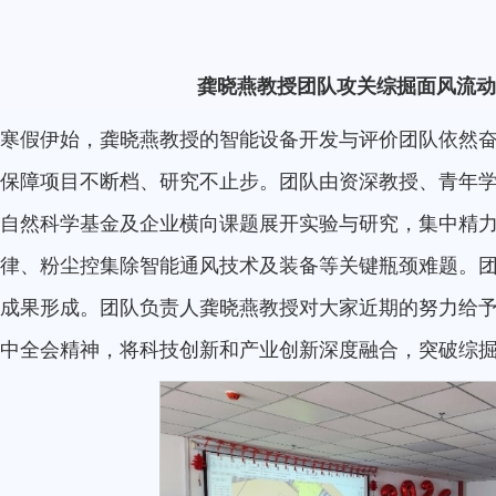
龚晓燕教授团队攻关综掘面风流动
寒假伊始，龚晓燕教授的智能设备开发与评价团队依然
保障项目不断档、研究不止步。团队由资深教授、青年
自然科学基金及企业横向课题展开实验与研究，集中精
律、粉尘控集除智能通风技术及装备等关键瓶颈难题。
成果形成。团队负责人龚晓燕教授对大家近期的努力给
中全会精神，将科技创新和产业创新深度融合，突破综