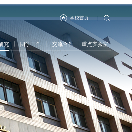
学校首页
研究
团学工作
交流合作
重点实验室