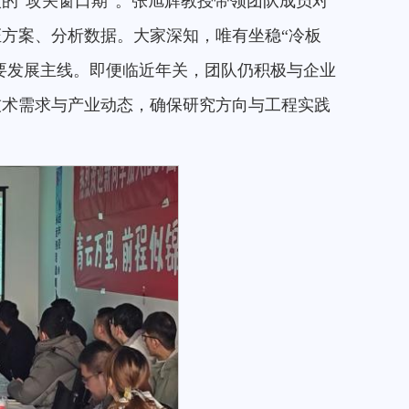
的“攻关窗口期”。张旭辉教授带领团队成员对
方案、分析数据。大家深知，唯有坐稳“冷板
重要发展主线。即便临近年关，团队仍积极与企业
技术需求与产业动态，确保研究方向与工程实践