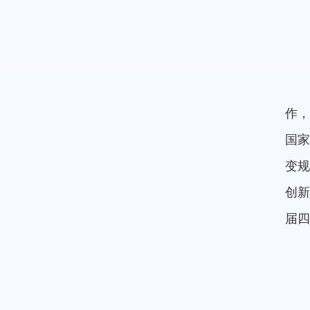
作，
国家
变规
创新
届四